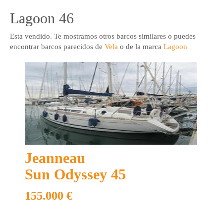
Lagoon 46
Esta vendido. Te mostramos otros barcos similares o puedes
encontrar barcos parecidos de
Vela
o de la marca
Lagoon
+ 34 93 636 22 11
info@marinaboats.com
Ver todos
Lagoon 46
Fantastico catamaran Lagoon 46 en perfecto estado, una unidad
preparada para partir y disfrutar.
Jeanneau
Sun Odyssey 45
155.000 €