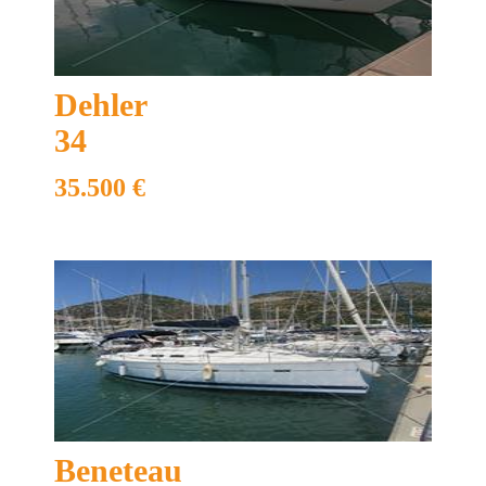
Compartir en
Dehler
34
Enviar a un amigo
35.500 €
Ficha técnica
Acomodación y equipamiento
Información adicional
Puma 37 Future
Beneteau