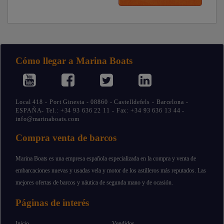
Cómo llegar a Marina Boats
Local 418 - Port Ginesta - 08860 - Castelldefels - Barcelona -
ESPAÑA- Tel.: +34 93 636 22 11 - Fax: +34 93 636 13 44 -
info@marinaboats.com
Compra venta de barcos
Marina Boats es una empresa española especializada en la compra y venta de
embarcaciones nuevas y usadas vela y motor de los astilleros más reputados. Las
mejores ofertas de barcos y náutica de segunda mano y de ocasión.
Páginas de interés
Inicio
Vendidos