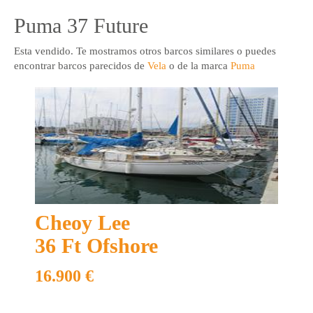
Puma 37 Future
Esta vendido. Te mostramos otros barcos similares o puedes
encontrar barcos parecidos de
Vela
o de la marca
Puma
+ 34 93 636 22 11
info@marinaboats.com
Ver todos
Puma 37 Future
Puma 37 Bañera central visible en Tarragona bajo cita previa
Cheoy Lee
36 Ft Ofshore
16.900 €