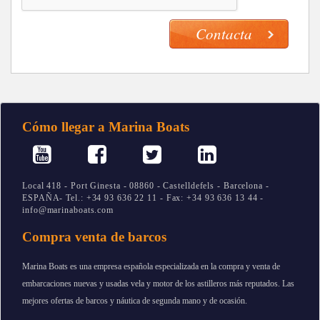
Cómo llegar a Marina Boats
Local 418 - Port Ginesta - 08860 - Castelldefels - Barcelona -
ESPAÑA- Tel.: +34 93 636 22 11 - Fax: +34 93 636 13 44 -
info@marinaboats.com
Compra venta de barcos
Marina Boats es una empresa española especializada en la compra y venta de
embarcaciones nuevas y usadas vela y motor de los astilleros más reputados. Las
mejores ofertas de barcos y náutica de segunda mano y de ocasión.