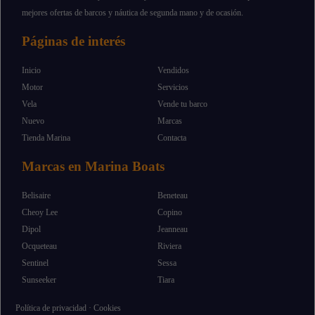
mejores ofertas de barcos y náutica de segunda mano y de ocasión.
Páginas de interés
Inicio
Vendidos
Motor
Servicios
Vela
Vende tu barco
Nuevo
Marcas
Tienda Marina
Contacta
Marcas en Marina Boats
Belisaire
Beneteau
Cheoy Lee
Copino
Dipol
Jeanneau
Ocqueteau
Riviera
Sentinel
Sessa
Sunseeker
Tiara
Política de privacidad
·
Cookies