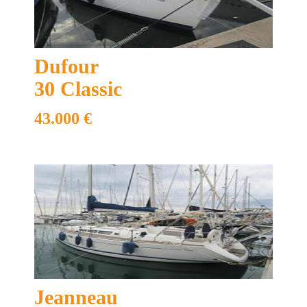
Dufour
30 Classic
Compartir en
43.000 €
Enviar a un amigo
Ficha técnica
Acomodación y equipamiento
Información adicional
Jeanneau