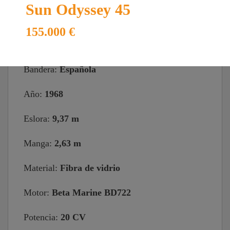
Sun Odyssey 45
Alisio 31
155.000 €
Bandera:
Española
Año:
1968
Eslora:
9,37 m
Manga:
2,63 m
Material:
Fibra de vidrio
Motor:
Beta Marine BD722
Potencia:
20 CV