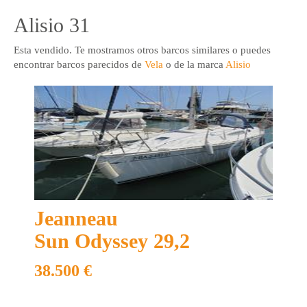
Alisio 31
Esta vendido. Te mostramos otros barcos similares o puedes
encontrar barcos parecidos de
Vela
o de la marca
Alisio
+ 34 93 636 22 11
info@marinaboats.com
Ver todos
Alisio 31
Velero Mistral Alisio 31 pies, de ocasión, diseñado por H. Amel,
velero divertido, en buen estado.
Jeanneau
Sun Odyssey 29,2
38.500 €