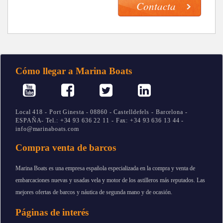
Cómo llegar a Marina Boats
Local 418 - Port Ginesta - 08860 - Castelldefels - Barcelona -
ESPAÑA- Tel.: +34 93 636 22 11 - Fax: +34 93 636 13 44 -
info@marinaboats.com
Compra venta de barcos
Marina Boats es una empresa española especializada en la compra y venta de
embarcaciones nuevas y usadas vela y motor de los astilleros más reputados. Las
mejores ofertas de barcos y náutica de segunda mano y de ocasión.
Páginas de interés